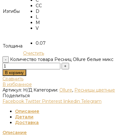
CC
Изгибы
D
L
M
V
0.07
Толщина
Очистить
Количество товара Ресниц Ollure белые микс
В корзину
Сравнить
В избранное
Артикул:
Н/Д
Категории:
Ollure
,
Ресницы цветные
Поделиться
Facebook
Twitter
Pinterest
linkedin
Telegram
Описание
Детали
Доставка
Описание