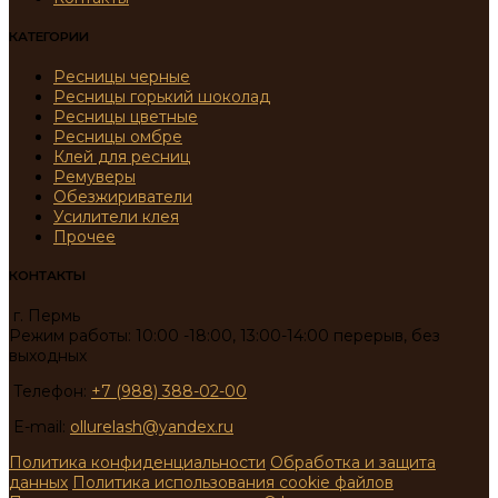
КАТЕГОРИИ
Ресницы черные
Ресницы горький шоколад
Ресницы цветные
Ресницы омбре
Клей для ресниц
Ремуверы
Обезжириватели
Усилители клея
Прочее
КОНТАКТЫ
г. Пермь
Режим работы: 10:00 -18:00, 13:00-14:00 перерыв, без
выходных
Телефон:
+7 (988) 388-02-00
E-mail:
ollurelash@yandex.ru
Политика конфиденциальности
Обработка и защита
данных
Политика использования cookie файлов