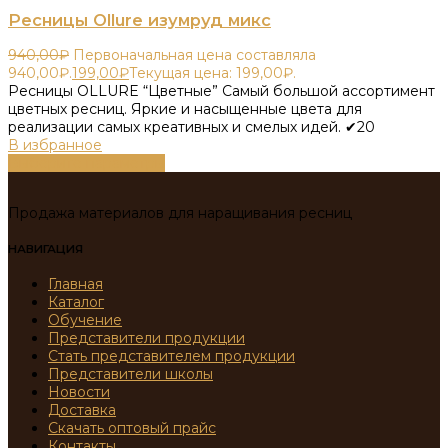
Ресницы Ollure изумруд микс
940,00
₽
Первоначальная цена составляла
940,00₽.
199,00
₽
Текущая цена: 199,00₽.
Ресницы OLLURE “Цветные” Самый большой ассортимент
цветных ресниц. Яркие и насыщенные цвета для
реализации самых креативных и смелых идей. ✔20
В избранное
Выберите параметры
Продажа материалов для наращивания ресниц
НАВИГАЦИЯ
Главная
Каталог
Обучение
Представители продукции
Стать представителем продукции
Представители школы
Новости
Доставка
Скачать оптовый прайс
Контакты