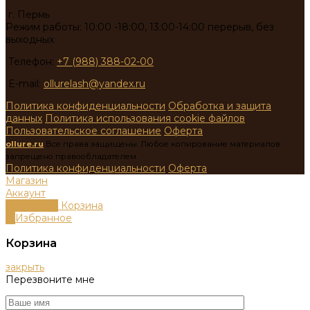
г. Пермь
Режим работы: 10:00 -18:00, 13:00-14:00 перерыв, без
выходных
Телефон:
+7 (988) 388-02-00
E-mail:
ollurelash@yandex.ru
Политика конфиденциальности
Обработка и защита
данных
Политика использования cookie файлов
Пользовательское соглашение
Оферта
ollure.ru
Все права защищены. Любое копирование материалов
запрещено правообладателем.
Политика конфиденциальности
Оферта
Магазин
Аккаунт
0
пунктов
Корзина
0
Избранное
Корзина
закрыть
Перезвоните мне