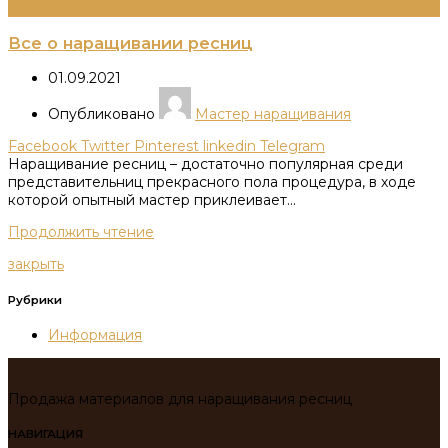
Информация
Все о наращивании ресниц
01.09.2021
Опубликовано
Мастер наращивания
Facebook
Twitter
Pinterest
linkedin
Telegram
Наращивание ресниц – достаточно популярная среди
представительниц прекрасного пола процедура, в ходе
которой опытный мастер приклеивает...
Продолжить чтение
закрыть
Рубрики
Информация
Продажа материалов для наращивания ресниц
НАВИГАЦИЯ