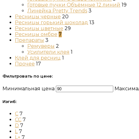
Готовые пучки Объёмные 12 линий
19
Линейка Pretty Trends
3
Ресницы черные
20
Ресницы горький шоколад
13
Ресницы цветные
29
Ресницы омбре
7
Препараты
3
Ремуверы
2
Усилители клея
1
Клей для ресниц
1
Прочее
17
Фильтровать по цене:
Минимальная цена
Максима
Изгиб:
C
7
CC
7
D
7
L
7
L+
7