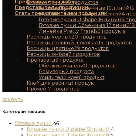
Представители школы
Готовые пучки
46
продуктов
Представители продукции
Готовые пучки Объёмные 16 линий
15
Стать представителем продукции
Готовые пучки U shape 12 линий
4
про
Готовые пучки U shape 16 линий
5
про
Готовые пучки Объёмные 12 линий
19
Линейка Pretty Trends
3
продукта
Ресницы черные
20
продуктов
Ресницы горький шоколад
13
продуктов
Ресницы цветные
29
продуктов
Ресницы омбре
7
продуктов
Препараты
3
продукта
Обезжириватели
0
продуктов
Ремуверы
2
продукта
Усилители клея
1
продукт
Клей для ресниц
1
продукт
Прочее
17
продуктов
закрыть
Категории товаров
Готовые пучки
46
Готовые пучки U shape 12 линий
4
Готовые пучки U shape 16 линий
5