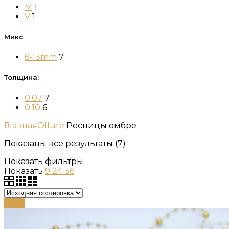
M
1
V
1
Микс
6-13mm
7
Толщина:
0.07
7
0.10
6
Главная
Ollure
Ресницы омбре
Показаны все результаты (7)
Показать фильтры
Показать
9
24
36
-89%