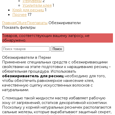
Ремуверы
2
Усилители клея
1
Клей для ресниц
1
Прочее
17
Главная
Ollure
Препараты
Обезжириватели
Показать фильтры
Товаров, соответствующих вашему запросу, не
обнаружено.
Поиск
Обезжириватели в Перми
Применение специальных средств с обезжиривающими
свойствами на этапе подготовки к наращиванию ресниц –
обязательная процедура. Использовать
обезжириваетель для ресниц
необходимо для того,
чтобы обеспечить равномерное нанесение клея,
качественную сцепку искусственных волосков с
натуральными.
С помощью такой жидкости мастер избавляет рабочую
зону от загрязнений, остатков декоративной косметики.
Поскольку у корней натуральных ресничек располагаются
сальные железы, которые вырабатывают защитный секрет,