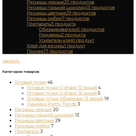
Ресницы черные
20
продуктов
Ресницы горький шоколад
13
продуктов
Ресницы цветные
29
продуктов
Ресницы омбре
7
продуктов
Препараты
3
продукта
Обезжириватели
0
продуктов
Ремуверы
2
продукта
Усилители клея
1
продукт
Клей для ресниц
1
продукт
Прочее
17
продуктов
закрыть
Категории товаров
Готовые пучки
46
Готовые пучки U shape 12 линий
4
Готовые пучки U shape 16 линий
5
Готовые пучки Объёмные 12 линий
19
Линейка Pretty Trends
3
Ресницы черные
20
Ресницы горький шоколад
13
Ресницы цветные
29
Ресницы омбре
7
Препараты
3