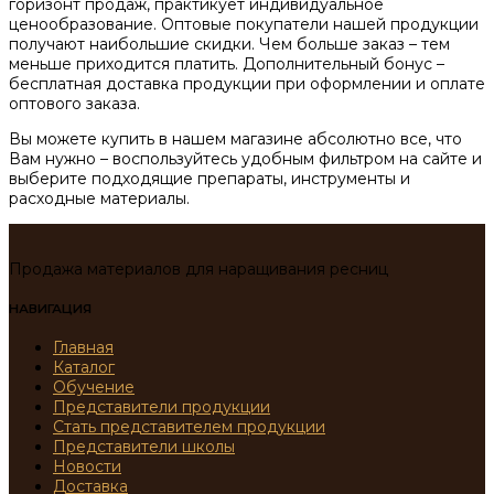
горизонт продаж, практикует индивидуальное
ценообразование. Оптовые покупатели нашей продукции
получают наибольшие скидки. Чем больше заказ – тем
меньше приходится платить. Дополнительный бонус –
бесплатная доставка продукции при оформлении и оплате
оптового заказа.
Вы можете купить в нашем магазине абсолютно все, что
Вам нужно – воспользуйтесь удобным фильтром на сайте и
выберите подходящие препараты, инструменты и
расходные материалы.
Продажа материалов для наращивания ресниц
НАВИГАЦИЯ
Главная
Каталог
Обучение
Представители продукции
Стать представителем продукции
Представители школы
Новости
Доставка