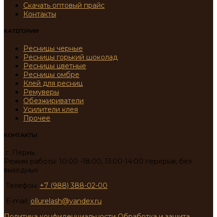
Скачать оптовый прайс
Контакты
КАТЕГОРИИ
Ресницы черные
Ресницы горький шоколад
Ресницы цветные
Ресницы омбре
Клей для ресниц
Ремуверы
Обезжириватели
Усилители клея
Прочее
КОНТАКТЫ
г. Пермь
Режим работы: 10:00 -18:00, 13:00-14:00 перерыв, без
выходных
Телефон:
+7 (988) 388-02-00
E-mail:
ollurelash@yandex.ru
Политика конфиденциальности
Обработка и защита