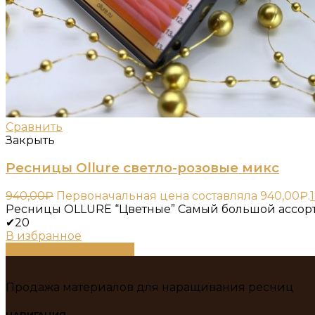
Сравнить
Закрыть
Ресницы Ollure светло-розовые микс
940,00
₽
Первоначальная цена составляла 940,00₽.
Ресницы OLLURE “Цветные” Самый большой ассорт
✔20
В избранное
Выберите параметры
Продажа материалов для наращивания ресниц