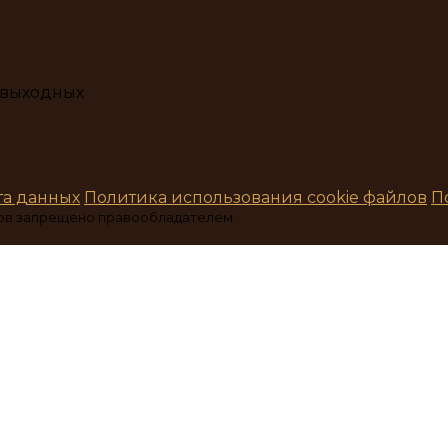
з выходных
та данных
Политика использования cookie файлов
П
ов запрещено правообладателем.