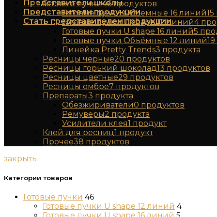
Представители школы
Готовые пучки
46
продуктов
Представители продукции
Готовые пучки Объёмные 16 линий
15
Стать представителем продукции
Готовые пучки U shape 12 линий
4
про
Готовые пучки U shape 16 линий
5
про
Готовые пучки Объёмные 12 линий
19
Линейка Pretty Trends
3
продукта
Ресницы черные
20
продуктов
Ресницы горький шоколад
13
продуктов
Ресницы цветные
29
продуктов
Ресницы омбре
7
продуктов
Препараты
3
продукта
Обезжириватели
0
продуктов
Ремуверы
2
продукта
Усилители клея
1
продукт
Клей для ресниц
1
продукт
Прочее
38
продуктов
закрыть
Категории товаров
Готовые пучки
46
Готовые пучки U shape 12 линий
4
Готовые пучки U shape 16 линий
5