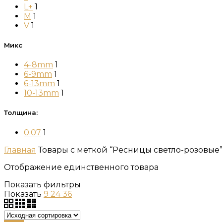
L+
1
M
1
V
1
Микс
4-8mm
1
6-9mm
1
6-13mm
1
10-13mm
1
Толщина:
0.07
1
Главная
Товары с меткой “Ресницы светло-розовые
Отображение единственного товара
Показать фильтры
Показать
9
24
36