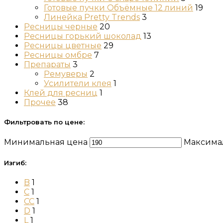
Готовые пучки Объёмные 12 линий
19
Линейка Pretty Trends
3
Ресницы черные
20
Ресницы горький шоколад
13
Ресницы цветные
29
Ресницы омбре
7
Препараты
3
Ремуверы
2
Усилители клея
1
Клей для ресниц
1
Прочее
38
Фильтровать по цене:
Минимальная цена
Максима
Изгиб:
B
1
C
1
CC
1
D
1
L
1