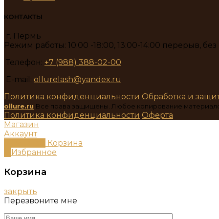
КОНТАКТЫ
г. Пермь
Режим работы: 10:00 -18:00, 13:00-14:00 перерыв, бе
Телефон:
+7 (988) 388-02-00
E-mail:
ollurelash@yandex.ru
Политика конфиденциальности
Обработка и защи
ollure.ru
Все права защищены. Любое копирование материал
Политика конфиденциальности
Оферта
Магазин
Аккаунт
0
пунктов
Корзина
0
Избранное
Корзина
закрыть
Перезвоните мне