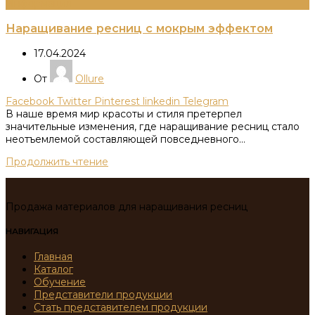
Информация
Наращивание ресниц с мокрым эффектом
17.04.2024
От
Ollure
Facebook
Twitter
Pinterest
linkedin
Telegram
В наше время мир красоты и стиля претерпел
значительные изменения, где наращивание ресниц стало
неотъемлемой составляющей повседневного...
Продолжить чтение
Продажа материалов для наращивания ресниц
НАВИГАЦИЯ
Главная
Каталог
Обучение
Представители продукции
Стать представителем продукции