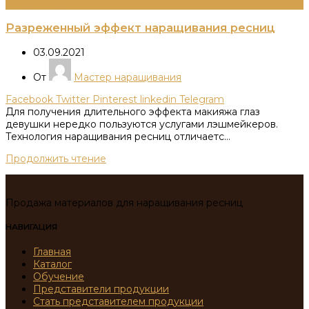
Информация
Разреженный эффект наращивания ресниц
03.09.2021
От
Мастер наращивания
Facebook
Twitter
Pinterest
linkedin
Telegram
Для получения длительного эффекта макияжа глаз
девушки нередко пользуются услугами лэшмейкеров.
Технология наращивания ресниц отличаетс...
Продолжить чтение
Продажа материалов для наращивания ресниц
НАВИГАЦИЯ
Главная
Каталог
Обучение
Представители продукции
Стать представителем продукции