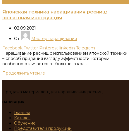
Информация
Японская техника наращивания ресниц:
пошаговая инструкция
02.09.2021
От
Мастер наращивания
Facebook
Twitter
Pinterest
linkedin
Telegram
Наращивание ресниц с использованием японской техники
– способ придания взгляду эффектности, который
особенно отличается от большого кол...
Продолжить чтение
Продажа материалов для наращивания ресниц
НАВИГАЦИЯ
Главная
Каталог
Обучение
Представители продукции