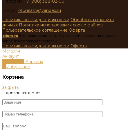
Телефон:
+7 (988) 388-02-00
E-mail:
ollurelash@yandex.ru
Политика конфиденциальности
Обработка и защита
данных
Политика использования cookie файлов
Пользовательское соглашение
Оферта
ollure.ru
Все права защищены. Любое копирование материалов
запрещено правообладателем.
Политика конфиденциальности
Оферта
Магазин
Аккаунт
0
пунктов
Корзина
0
Избранное
Корзина
закрыть
Перезвоните мне