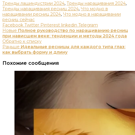
Тренды лашиндустрии 2024
,
Тренды наращивания 2024
,
Тренды наращивания ресниц 2024
,
Что модно в
наращивании ресниц 2024
,
Что модно в наращивании
ресниц сейчас
Facebook
Twitter
Pinterest
linkedin
Telegram
Новые
Полное руководство по наращиванию ресниц
при нависшем веке: тенденции и методы 2024 года
Обратно к списку
Раньше
Идеальные ресницы для каждого типа глаз:
как выбрать форму и длину
Похожие сообщения