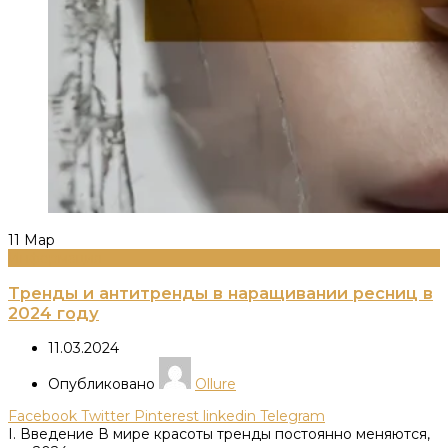
11
Мар
Информация
Тренды и антитренды в наращивании ресниц в
2024 году
11.03.2024
Опубликовано
Ollure
Facebook
Twitter
Pinterest
linkedin
Telegram
I. Введение В мире красоты тренды постоянно меняются,