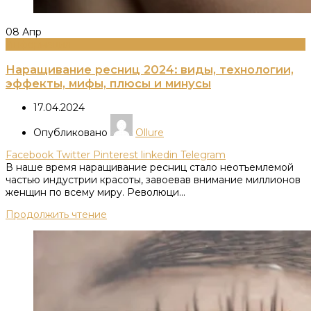
08
Апр
Информация
Наращивание ресниц 2024: виды, технологии,
эффекты, мифы, плюсы и минусы
17.04.2024
Опубликовано
Ollure
Facebook
Twitter
Pinterest
linkedin
Telegram
В наше время наращивание ресниц стало неотъемлемой
частью индустрии красоты, завоевав внимание миллионов
женщин по всему миру. Революци...
Продолжить чтение