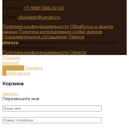
Телефон:
+7 (988) 388-02-00
E-mail:
ollurelash@yandex.ru
Политика конфиденциальности
Обработка и защита
данных
Политика использования cookie файлов
Пользовательское соглашение
Оферта
ollure.ru
Все права защищены. Любое копирование материалов
запрещено правообладателем.
Политика конфиденциальности
Оферта
Магазин
Аккаунт
0
пунктов
Корзина
0
Избранное
Корзина
закрыть
Перезвоните мне