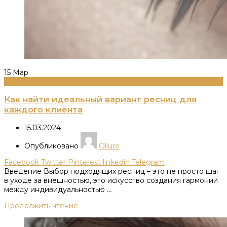
15
Мар
Информация
Как найти идеальный вариант ресниц для
каждого клиента
15.03.2024
Опубликовано
Ollure
Facebook
Twitter
Pinterest
linkedin
Telegram
Введение Выбор подходящих ресниц – это не просто шаг
в уходе за внешностью, это искусство создания гармонии
между индивидуальностью ...
Продолжить чтение